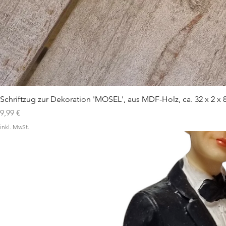
Schriftzug zur Dekoration 'MOSEL', aus MDF-Holz, ca. 32 x 2 x 
Preis
9,99 €
inkl. MwSt.