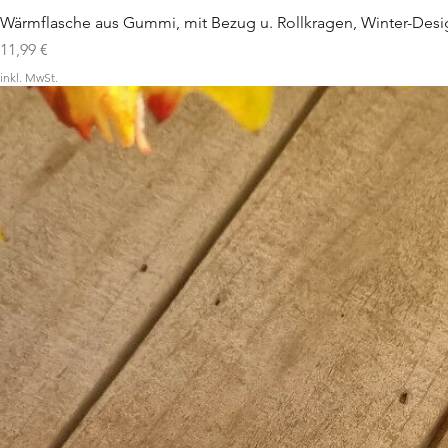
Wärmflasche aus Gummi, mit Bezug u. Rollkragen, Winter-Desi
Preis
11,99 €
inkl. MwSt.