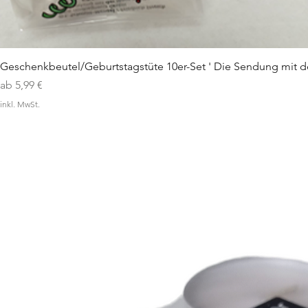
Geschenkbeutel/Geburtstagstüte 10er-Set ' Die Sendung mit d
Sale-Preis
ab
5,99 €
inkl. MwSt.