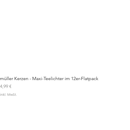
müller Kerzen - Maxi-Teelichter im 12er-Flatpack
Preis
4,99 €
inkl. MwSt.