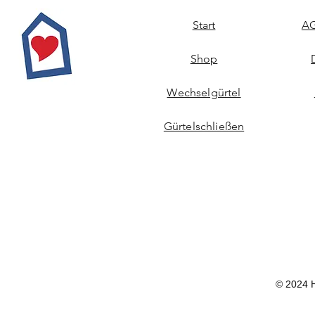
Start
AG
Shop
Wechselgürtel
Gürtelschließen
© 2024