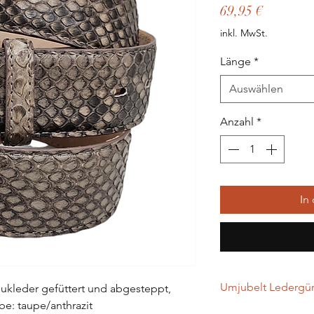
Preis
69,95 €
inkl. MwSt.
Länge
*
Auswählen
Anzahl
*
In
Umjubelt Ledergürt
ubukleder gefüttert und abgesteppt,
be: taupe/anthrazit
…werden in Handarbei