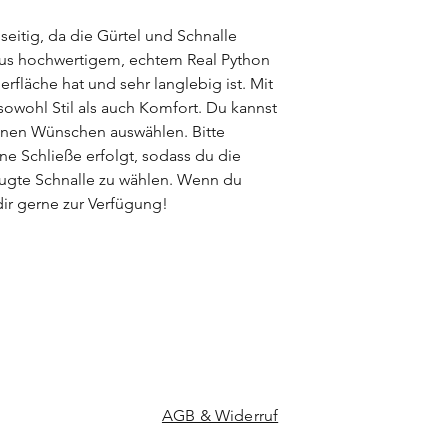
gefertigt. Alle Leder
lseitig, da die Gürtel und Schnalle
pflanzlich) gegerbt 
 aus hochwertigem, echtem Real Python
gegebenen Besonder
erfläche hat und sehr langlebig ist. Mit
viele besondere Ver
jeden Ledergürtel zu 
 sowohl Stil als auch Komfort. Du kannst
inen Wünschen auswählen. Bitte
ne Schließe erfolgt, sodass du die
zugte Schnalle zu wählen. Wenn du
dir gerne zur Verfügung!
AGB & Widerruf