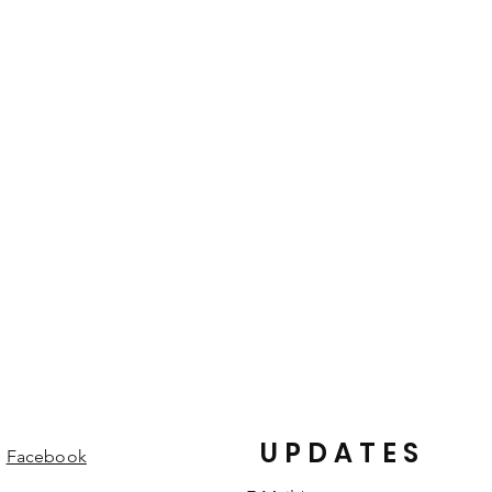
sorten sind vegetabil (rein
und gefärbt. Die von der Natur
heiten eines Lederproduktes und
edelungen und Strukturen machen
einem individuellen Einzelstück.
UPDATES
Facebook