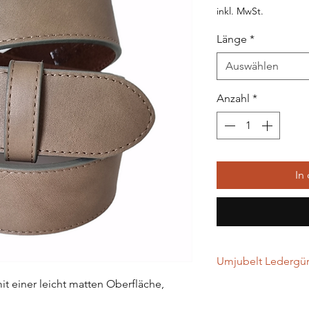
inkl. MwSt.
Länge
*
Auswählen
Anzahl
*
In
Umjubelt Ledergürt
it einer leicht matten Oberfläche,
…werden in Handarbei
gefertigt. Alle Leder