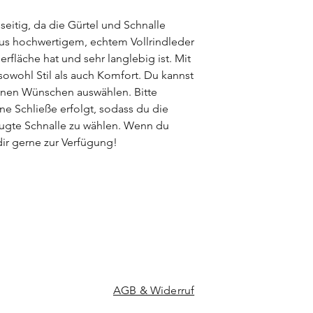
pflanzlich) gegerbt 
gegebenen Besonder
lseitig, da die Gürtel und Schnalle
viele besondere Ver
aus hochwertigem, echtem Vollrindleder
jeden Ledergürtel zu 
erfläche hat und sehr langlebig ist. Mit
 sowohl Stil als auch Komfort. Du kannst
inen Wünschen auswählen. Bitte
ne Schließe erfolgt, sodass du die
zugte Schnalle zu wählen. Wenn du
dir gerne zur Verfügung!
AGB & Widerruf