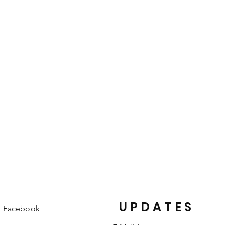
und gefärbt. Die von der Natur
heiten eines Lederproduktes und
edelungen und Strukturen machen
einem individuellen Einzelstück.
UPDATES
Facebook