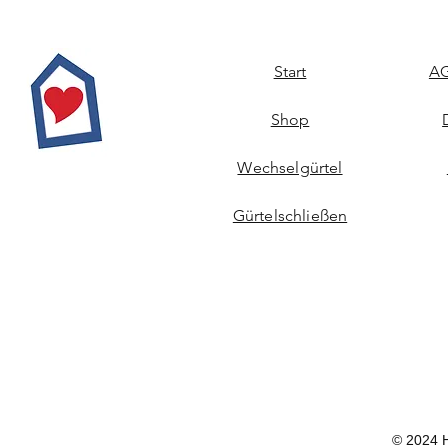
Start
AG
Shop
Wechselgürtel
Gürtelschließen
© 2024