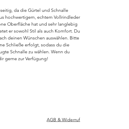
pflanzlich) gegerbt 
gegebenen Besonder
lseitig, da die Gürtel und Schnalle
viele besondere Ver
aus hochwertigem, echtem Vollrindleder
jeden Ledergürtel zu 
öne Oberfläche hat und sehr langlebig
ietet er sowohl Stil als auch Komfort. Du
nach deinen Wünschen auswählen. Bitte
ne Schließe erfolgt, sodass du die
zugte Schnalle zu wählen. Wenn du
dir gerne zur Verfügung!
AGB & Widerruf