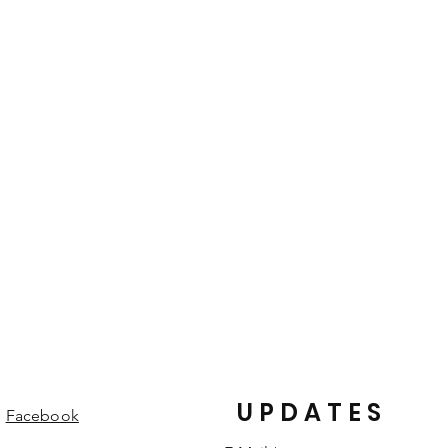
und gefärbt. Die von der Natur
heiten eines Lederproduktes und
edelungen und Strukturen machen
einem individuellen Einzelstück.
UPDATES
Facebook