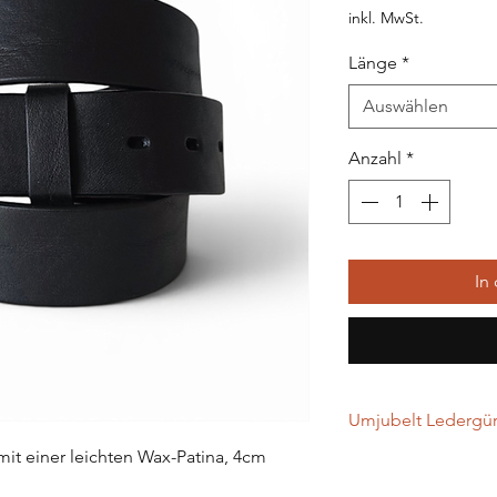
inkl. MwSt.
Länge
*
Auswählen
Anzahl
*
In
Umjubelt Ledergürt
 mit einer leichten Wax-Patina, 4cm
…werden in Handarbei
gefertigt. Alle Leder