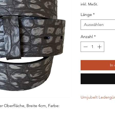
inkl. MwSt.
Länge
*
Auswählen
Anzahl
*
In
Umjubelt Ledergürt
r Oberfläche, Breite 4cm, Farbe:
…werden in Handarbei
gefertigt. Alle Leder