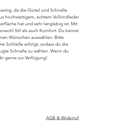
pflanzlich) gegerbt 
gegebenen Besonder
lseitig, da die Gürtel und Schnalle
viele besondere Ver
aus hochwertigem, echtem Vollrindleder
jeden Ledergürtel zu 
erfläche hat und sehr langlebig ist. Mit
 sowohl Stil als auch Komfort. Du kannst
inen Wünschen auswählen. Bitte
ne Schließe erfolgt, sodass du die
zugte Schnalle zu wählen. Wenn du
dir gerne zur Verfügung!
AGB & Widerruf