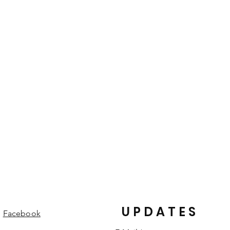
und gefärbt. Die von der Natur
heiten eines Lederproduktes und
edelungen und Strukturen machen
einem individuellen Einzelstück.
UPDATES
Facebook