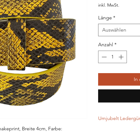
inkl. MwSt.
Länge
*
Auswählen
Anzahl
*
In
Umjubelt Ledergürt
akeprint, Breite 4cm, Farbe:
…werden in Handarbei
gefertigt. Alle Leder