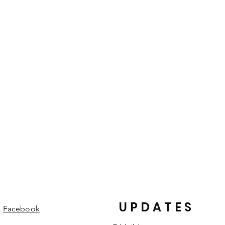
und gefärbt. Die von der Natur
heiten eines Lederproduktes und
edelungen und Strukturen machen
einem individuellen Einzelstück.
UPDATES
Facebook