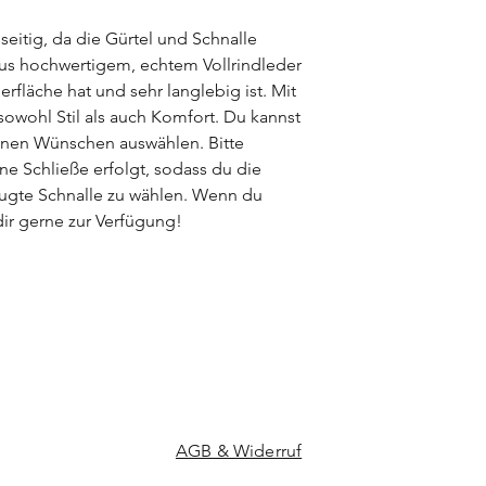
pflanzlich) gegerbt 
gegebenen Besonder
lseitig, da die Gürtel und Schnalle
viele besondere Ver
aus hochwertigem, echtem Vollrindleder
jeden Ledergürtel zu 
erfläche hat und sehr langlebig ist. Mit
 sowohl Stil als auch Komfort. Du kannst
inen Wünschen auswählen. Bitte
ne Schließe erfolgt, sodass du die
zugte Schnalle zu wählen. Wenn du
dir gerne zur Verfügung!
AGB & Widerruf