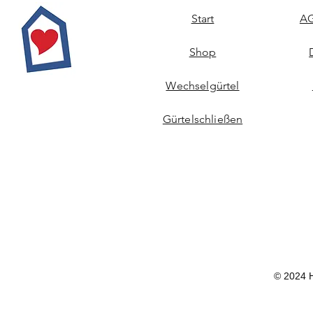
Start
AG
Shop
Wechselgürtel
Gürtelschließen
© 2024