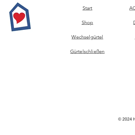
Start
AG
Shop
Wechselgürtel
Gürtelschließen
© 2024