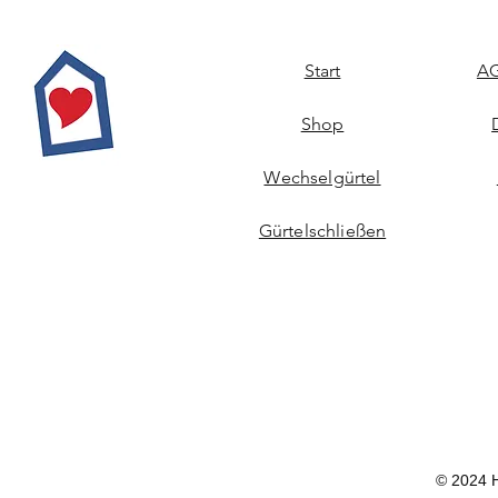
Start
AG
Shop
Wechselgürtel
Gürtelschließen
© 2024