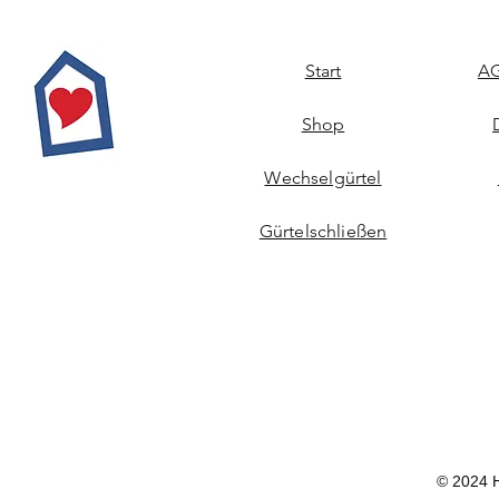
Start
AG
Shop
Wechselgürtel
Gürtelschließen
© 2024