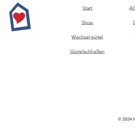
Start
AG
Shop
Wechselgürtel
Gürtelschließen
© 2024