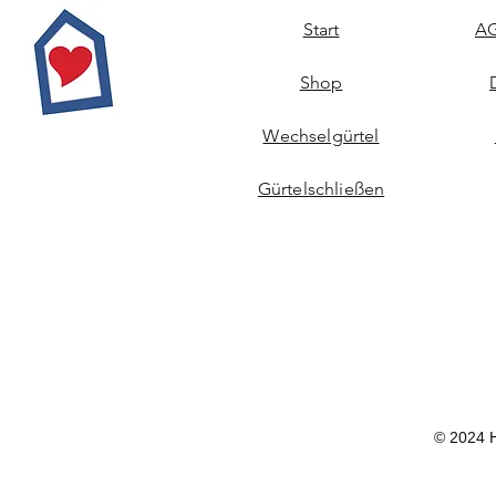
Start
AG
Shop
Wechselgürtel
Gürtelschließen
© 2024