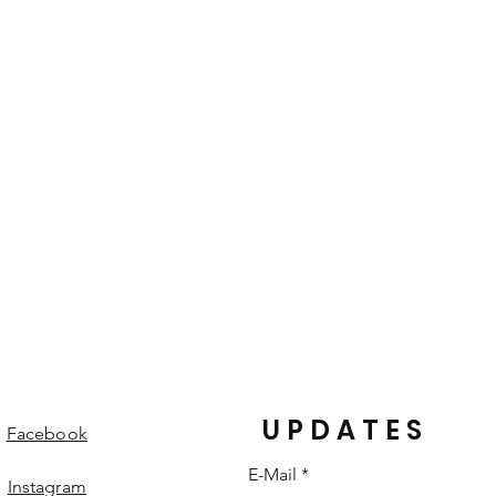
und gefärbt. Die von der Natur
heiten eines Lederproduktes und
edelungen und Strukturen machen
einem individuellen Einzelstück.
UPDATES
Facebook
E-Mail
Instagram