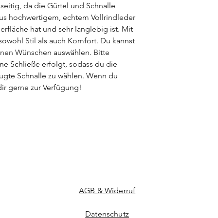
pflanzlich) gegerbt 
lseitig, da die Gürtel und Schnalle
gegebenen Besonder
aus hochwertigem, echtem Vollrindleder
viele besondere Ver
erfläche hat und sehr langlebig ist. Mit
jeden Ledergürtel zu 
 sowohl Stil als auch Komfort. Du kannst
inen Wünschen auswählen. Bitte
ne Schließe erfolgt, sodass du die
zugte Schnalle zu wählen. Wenn du
dir gerne zur Verfügung!
AGB & Widerruf
Datenschutz