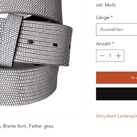
inkl. MwSt.
Länge
*
Auswählen
Anzahl
*
In
Umjubelt Ledergürt
, Breite 4cm, Farbe: grau
…werden in Handarbei
gefertigt. Alle Leder