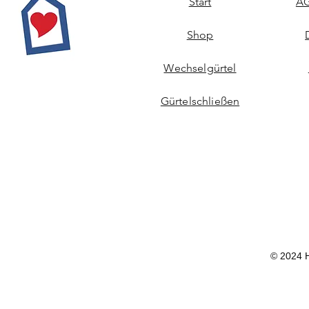
Start
AG
Shop
Wechselgürtel
Gürtelschließen
© 2024