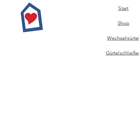
Start
Shop
Wechselgürte
Gürtelschließe