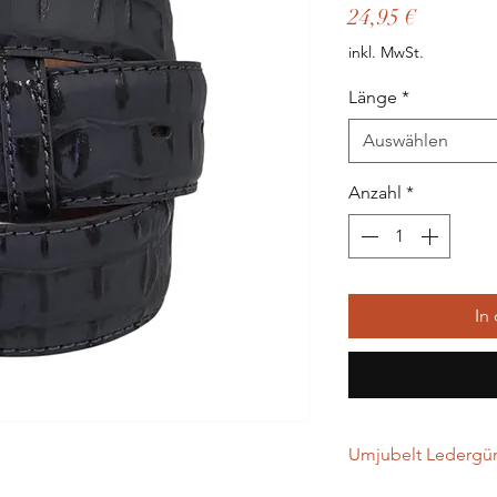
Preis
24,95 €
inkl. MwSt.
Länge
*
Auswählen
Anzahl
*
In
Umjubelt Ledergürt
…werden in Handarbei