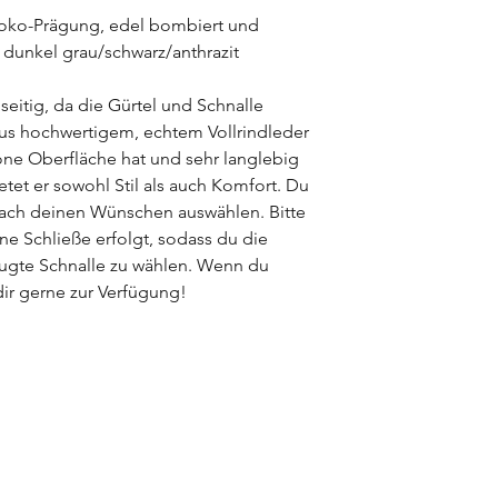
gefertigt. Alle Leder
roko-Prägung, edel bombiert und
pflanzlich) gegerbt 
 dunkel grau/schwarz/anthrazit
gegebenen Besonder
viele besondere Ver
lseitig, da die Gürtel und Schnalle
jeden Ledergürtel zu 
aus hochwertigem, echtem Vollrindleder
öne Oberfläche hat und sehr langlebig
ietet er sowohl Stil als auch Komfort. Du
nach deinen Wünschen auswählen. Bitte
ne Schließe erfolgt, sodass du die
zugte Schnalle zu wählen. Wenn du
dir gerne zur Verfügung!