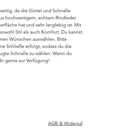
pflanzlich) gegerbt 
Hersteller:
gegebenen Besonder
lseitig, da die Gürtel und Schnalle
Umjubelt by Kokopell
viele besondere Ver
 aus hochwertigem, echtem Rindleder
Amselweg 3, 25597 B
jeden Ledergürtel zu 
erfläche hat und sehr langlebig ist. Mit
00494822378551, inf
 sowohl Stil als auch Komfort. Du kannst
inen Wünschen auswählen. Bitte
ne Schließe erfolgt, sodass du die
zugte Schnalle zu wählen. Wenn du
dir gerne zur Verfügung!
AGB & Widerruf