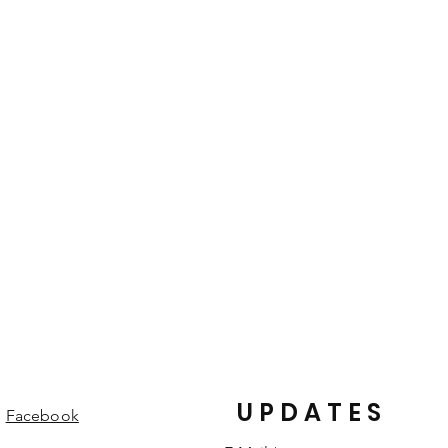
und gefärbt. Die von der Natur
heiten eines Lederproduktes und
i - Kerstin Wein
edelungen und Strukturen machen
reitenberg, DE
einem individuellen Einzelstück.
o@umjubelt.de
UPDATES
Facebook