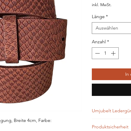
inkl. MwSt.
Länge
*
Auswählen
Anzahl
*
In
Umjubelt Ledergürt
ägung, Breite 4cm, Farbe:
…werden in Handarbei
Produktsicherheit
gefertigt. Alle Leder